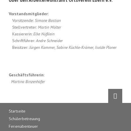
Über den Arbeiterwohlfahrt Ortsverein Ebern e.V.
Vorstandsmitglieder:
Vorsitzende:
Simone Bastian
Stellvertreter:
Martin Mölter
Kassiererin:
Elke Nüßlein
Schriftführer:
Andre Schneider
Beisitzer:
Jürgen Kammer, Sabine Küchle-Krämer, Isolde Ploner
Geschäftsführerin:
Martina Binzenhöfer
Navigation
Startseite
überspringen
Schülerbetreuung
Ferienabenteuer