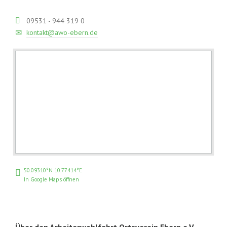
09531 - 944 319 0
kontakt@awo-ebern.de
50.09310°N 10.77414°E
In Google Maps öffnen